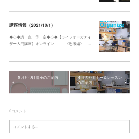
講座情報（2021/10/1）
◆◇◆講 座 予 定◆◇◆【ライフオーガナイ
ザー入門講座】オンライン 《思考編》 …
９月片づけ講座のご案内
４月のセミナー＆レッスン
のご案内
0
コメント