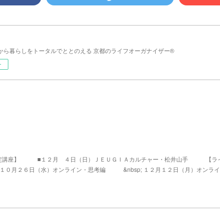
から暮らしをトータルでととのえる 京都のライフオーガナイザー®
ー
認定講座】 ■１２月 ４日（日）ＪＥＵＧＩＡカルチャー・松井山手 【ラ
０月２６日（水）オンライン・思考編 &nbsp; １２月１２日（月）オンライ