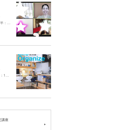
～
前半：…
～
：1…
定講座