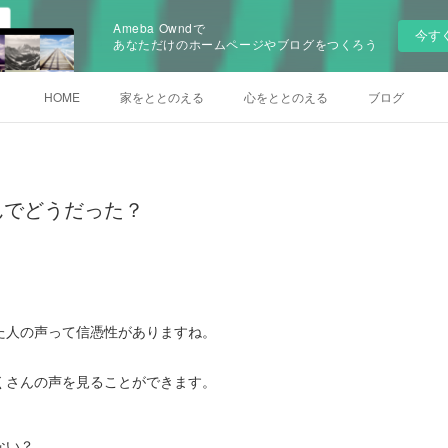
Ameba Owndで
今す
あなただけのホームページやブログをつくろう
HOME
家をととのえる
心をととのえる
ブログ
んでどうだった？
た人の声って信憑性がありますね。
くさんの声を見ることができます。
ない？