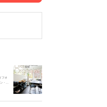
イフオ
ン・…