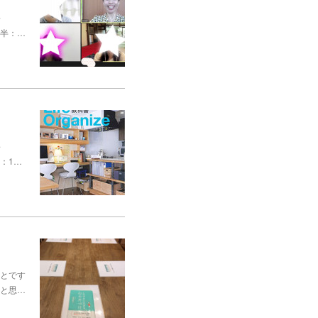
～
前半：…
～
：1…
とです
と思…