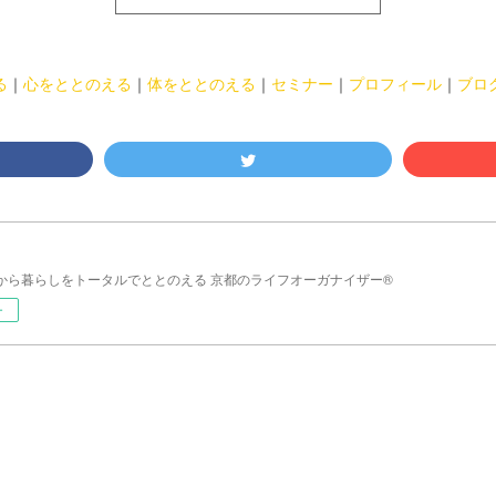
る
｜
心をととのえる
｜
体をととのえる
｜
セミナー
｜
プロフィール
｜
ブロ
から暮らしをトータルでととのえる 京都のライフオーガナイザー®
ー