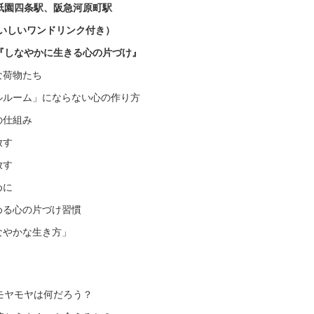
四条駅、阪急河原町駅
おいしいワンドリンク付き）
『しなやかに生きる心の片づけ』
な荷物たち
デルルーム」にならない心の作り方
の仕組み
手放す
手放す
ために
高める心の片づけ習慣
しなやかな生き方」
モヤモヤは何だろう？