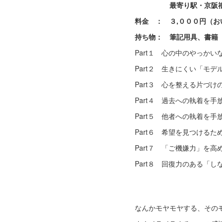
最寄り駅・京阪祇園
料金 ： ３,０００円（
持ち物： 筆記用具、書籍
Part１ 心の中のやっかい
Part２ 生きにくい「モ
Part３ 心を整える片づけ
Part４ 過去への執着を
Part５ 他者への執着を
Part６ 希望を見つける
Part７ 「ご機嫌力」を
Part８ 回復力のある「
なんかモヤモヤする、その