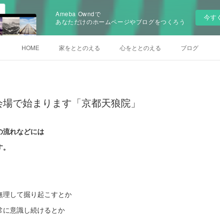
Ameba Owndで
今す
あなただけのホームページやブログをつくろう
HOME
家をととのえる
心をととのえる
ブログ
が新会場で始まります「京都天狼院」
の流れなどには
す。
無理して掘り起こすとか
常に意識し続けるとか