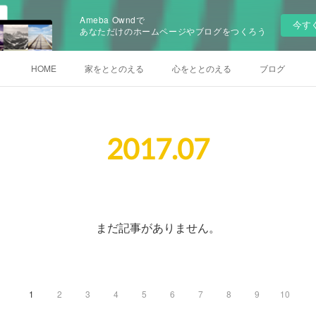
Ameba Owndで
今す
あなただけのホームページやブログをつくろう
HOME
家をととのえる
心をととのえる
ブログ
2017
.
07
まだ記事がありません。
1
2
3
4
5
6
7
8
9
10