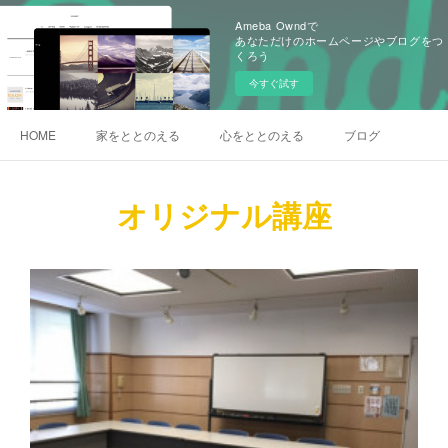
Ameba Owndで
あなただけのホームページやブログをつ
くろう
今すぐ試す
HOME
家をととのえる
心をととのえる
ブログ
オリジナル講座