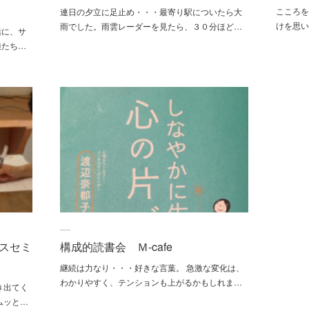
こころを
連日の夕立に足止め・・・最寄り駅についたら大
けを思い
雨でした。雨雲レーダーを見たら、３０分ほど…
活に、サ
娘たち…
スセミ
構成的読書会 Ｍ-cafe
継続は力なり・・・好きな言葉。 急激な変化は、
わかりやすく、テンションも上がるかもしれま…
き出てく
ムッと…