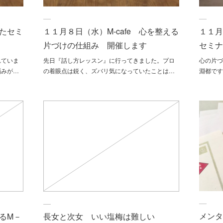
たセミ
１１月８日（水）M-cafe 心を整える
１１
片づけの仕組み 開催します
セミ
れていま
先日『話し方レッスン』に行ってきました。プロ
心の片づ
悩みが…
の着眼点は鋭く、ズバリ気になっていたことは…
淵都で
メン
るM－
長女と次女 いい塩梅は難しい